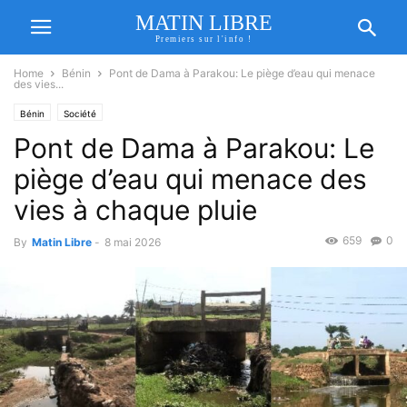
MATIN LIBRE
Premiers sur l'info !
Home
Bénin
Pont de Dama à Parakou: Le piège d’eau qui menace
des vies...
Bénin
Société
Pont de Dama à Parakou: Le
piège d’eau qui menace des
vies à chaque pluie
659
0
By
Matin Libre
-
8 mai 2026