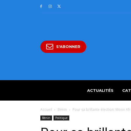
S'ABONNER
ACTUALITÉS
CAT
Accueil
Bénin
Pour sa brillante élection: Moov Afr
Bénin
Politique