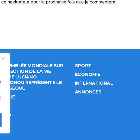
 ce navigateur pour la prochaine fois que je commenterai.
 ASSEMBLÉE MONDIALE SUR
SPORT
PROTECTION DE LA VIE
ÉCONOMIE
VÉE: ME LUCIANO
e
NKPONOU REPRÉSENTE LE
INTERNATIONAL
IN À SÉOUL
ANNONCES
ITIQUE
t
IÉTÉ
TURE