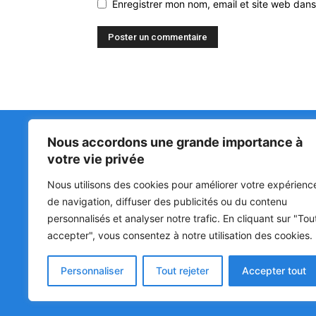
Enregistrer mon nom, email et site web dans
Nous accordons une grande importance à
Matin Libre
47ᵉ
votre vie privée
LA 
PRI
Premiers sur l'info !
Nous utilisons des cookies pour améliorer votre expérienc
HOU
BÉN
de navigation, diffuser des publicités ou du contenu
POL
personnalisés et analyser notre trafic. En cliquant sur "Tou
accepter", vous consentez à notre utilisation des cookies.
SOC
CUL
Personnaliser
Tout rejeter
Accepter tout
© Matin Libre, Tous droits réservés