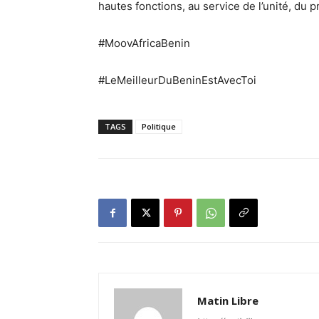
hautes fonctions, au service de l’unité, du p
#MoovAfricaBenin
#LeMeilleurDuBeninEstAvecToi
TAGS
Politique
Matin Libre