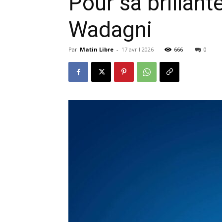
Pour sa brillant
Wadagni
Par
Matin Libre
-
17 avril 2026
666
0