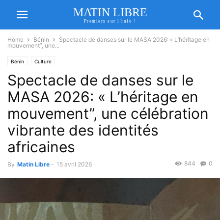
MATIN LIBRE
Premiers sur l'info !
Home
Bénin
Spectacle de danses sur le MASA 2026: « L’héritage en
mouvement”, une...
Bénin
Culture
Spectacle de danses sur le
MASA 2026: « L’héritage en
mouvement”, une célébration
vibrante des identités
africaines
844
0
By
Matin Libre
-
15 avril 2026