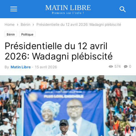
MATIN LIBRE
Premiers sur l'info !
Home
Bénin
Présidentielle du 12 avril 2026: Wadagni plébiscité
Bénin
Politique
Présidentielle du 12 avril
2026: Wadagni plébiscité
574
0
By
Matin Libre
-
15 avril 2026