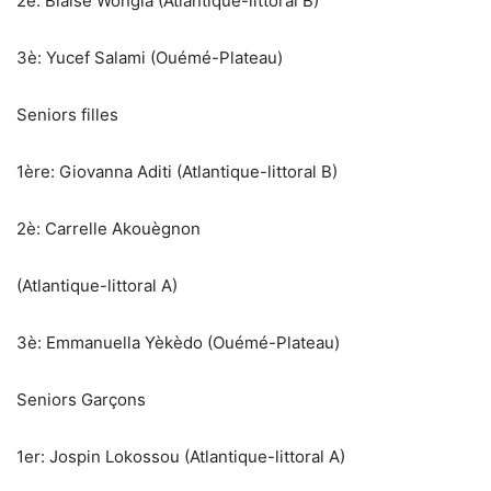
‎2è: Blaise Wongla (Atlantique-littoral B)
‎3è: Yucef Salami (Ouémé-Plateau)
Seniors filles
‎1ère: Giovanna Aditi (Atlantique-littoral B)
‎2è: Carrelle Akouègnon
‎(Atlantique-littoral A)
‎3è: Emmanuella Yèkèdo (Ouémé-Plateau)
‎Seniors Garçons
‎1er: Jospin Lokossou (Atlantique-littoral A)