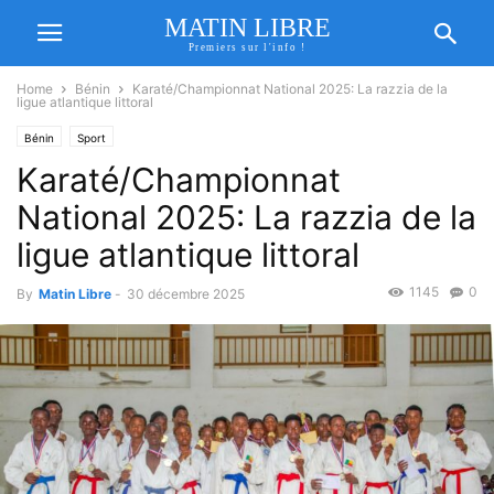
MATIN LIBRE
Premiers sur l'info !
Home
Bénin
Karaté/Championnat National 2025: La razzia de la
ligue atlantique littoral
Bénin
Sport
Karaté/Championnat
National 2025: La razzia de la
ligue atlantique littoral
1145
0
By
Matin Libre
-
30 décembre 2025