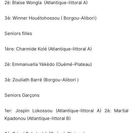
‎2è: Blaise Wongla (Atlantique-littoral A)
‎3è: Winner Houétohossou ( Borgou-Alibori)
Seniors filles
‎1ère: Charmide Kolé (Atlantique-littoral A)
‎2è: Emmanuella Yèkèdo (Ouémé-Plateau)
‎3è: Zouliath Barré (Borgou-Alibori )
Seniors Garçons
‎1er: Jospin Lokossou (Atlantique-littoral A) 2è: Martial
Kpadonou (Atlantique-littoral B)