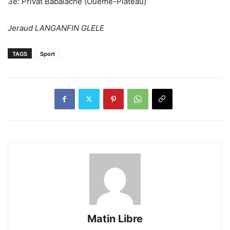
‎3è: Privat Babalachè (Ouémé-Plateau)
Jeraud LANGANFIN GLELE
TAGS
Sport
Matin Libre