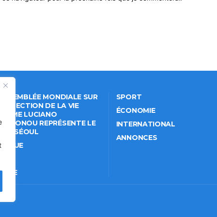
 ASSEMBLÉE MONDIALE SUR
SPORT
PROTECTION DE LA VIE
ÉCONOMIE
VÉE: ME LUCIANO
e
NKPONOU REPRÉSENTE LE
INTERNATIONAL
IN À SÉOUL
ANNONCES
ITIQUE
t
IÉTÉ
TURE