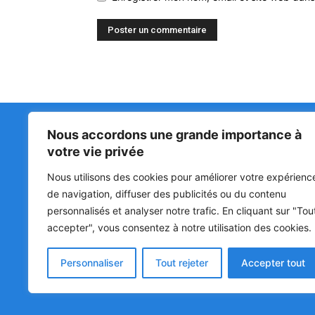
Nous accordons une grande importance à
Matin Libre
47ᵉ
votre vie privée
LA 
PRI
Premiers sur l'info !
Nous utilisons des cookies pour améliorer votre expérienc
HOU
BÉN
de navigation, diffuser des publicités ou du contenu
POL
personnalisés et analyser notre trafic. En cliquant sur "Tou
accepter", vous consentez à notre utilisation des cookies.
SOC
CUL
Personnaliser
Tout rejeter
Accepter tout
© Matin Libre, Tous droits réservés