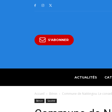
S'ABONNER
ACTUALITÉS
CAT
Accueil
Bénin
Commune de Natitingou: Le conseil
Bénin
Société