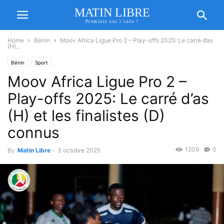
MATIN LIBRE
Premiers sur l'info !
Home
Bénin
Moov Africa Ligue Pro 2 – Play-offs 2025: Le carré d’as
(H)...
Bénin
Sport
Moov Africa Ligue Pro 2 –
Play-offs 2025: Le carré d’as
(H) et les finalistes (D)
connus
1209
0
By
Matin Libre
-
3 octobre 2025