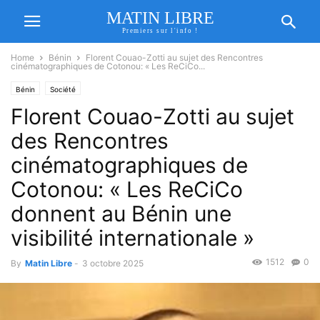
MATIN LIBRE
Premiers sur l'info !
Home
Bénin
Florent Couao-Zotti au sujet des Rencontres
cinématographiques de Cotonou: « Les ReCiCo...
Bénin
Société
Florent Couao-Zotti au sujet
des Rencontres
cinématographiques de
Cotonou: « Les ReCiCo
donnent au Bénin une
visibilité internationale »
1512
0
By
Matin Libre
-
3 octobre 2025