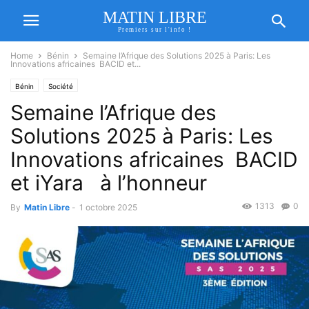
MATIN LIBRE
Premiers sur l'info !
Home
Bénin
Semaine l’Afrique des Solutions 2025 à Paris: Les
Innovations africaines BACID et...
Bénin
Société
Semaine l’Afrique des
Solutions 2025 à Paris: Les
Innovations africaines BACID
et iYara à l’honneur
1313
0
By
Matin Libre
-
1 octobre 2025