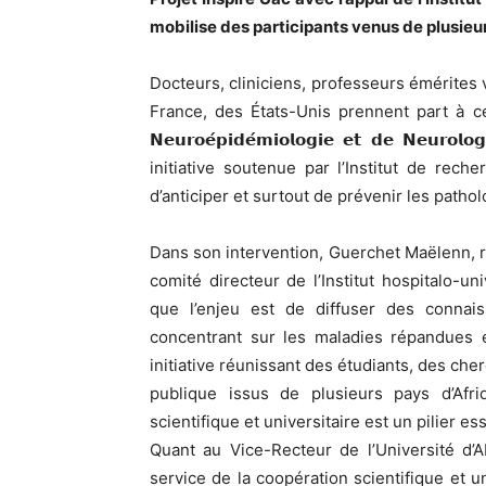
mobilise des participants venus de plusieu
Docteurs, cliniciens, professeurs émérites 
France, des États-Unis prennent part à ce premi
𝗡𝗲𝘂𝗿𝗼𝗲́𝗽𝗶𝗱𝗲́𝗺𝗶𝗼𝗹𝗼𝗴𝗶𝗲 𝗲𝘁 𝗱𝗲 𝗡𝗲𝘂𝗿𝗼𝗹𝗼
initiative soutenue par l’Institut de rec
d’anticiper et surtout de prévenir les patho
Dans son intervention, Guerchet Maëlenn,
comité directeur de l’Institut hospitalo-uni
que l’enjeu est de diffuser des connai
concentrant sur les maladies répandues e
initiative réunissant des étudiants, des ch
publique issus de plusieurs pays d’Afr
scientifique et universitaire est un pilier es
Quant au Vice-Recteur de l’Université d’
service de la coopération scientifique et u