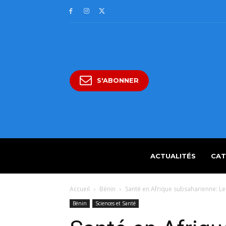
S'ABONNER
ACTUALITÉS
CAT
Accueil
Bénin
Santé en Afrique subsaharienne: Le 
Bénin
Sciences et Santé