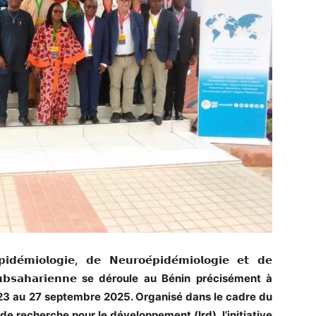
𝗲́𝗺𝗶𝗼𝗹𝗼𝗴𝗶𝗲, 𝗱𝗲 𝗡𝗲𝘂𝗿𝗼𝗲́𝗽𝗶𝗱𝗲́𝗺𝗶𝗼𝗹𝗼𝗴𝗶𝗲 𝗲𝘁 𝗱𝗲
𝗾𝘂𝗲 𝘀𝘂𝗯𝘀𝗮𝗵𝗮𝗿𝗶𝗲𝗻𝗻𝗲 se déroule au Bénin précisément à
3 au 27 septembre 2025. Organisé dans le cadre du
t de recherche pour le développement (Ird), l’initiative