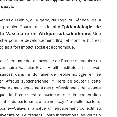
rs pays.
venus du Bénin, du Nigeria, du Togo, du Sénégal, de la
er Cours international 𝗱’𝗘́𝗽𝗶𝗱𝗲́𝗺𝗶𝗼𝗹𝗼𝗴𝗶𝗲, 𝗱𝗲
𝗴𝗶𝗲 𝗩𝗮𝘀𝗰𝘂𝗹𝗮𝗶𝗿𝗲 𝗲𝗻 𝗔𝗳𝗿𝗶𝗾𝘂𝗲 𝘀𝘂𝗯𝘀𝗮𝗵𝗮𝗿𝗶𝗲𝗻𝗻𝗲. Une
herche pour le développement (Ird) et dont le but est
logies à fort impact social et économique.
 représentante de l’ambassade de France et membre du
versitaire Vascular Brain Health Institute a fait savoir
ssances dans le domaine de l’épidémiologie en se
n Afrique subsaharienne. « Fière de soutenir cette
ercheurs mais également des professionnels de la santé
ique, la France est convaincue que la coopération
sentiel du partenariat entre nos pays”, a-t-elle martelé.
Abomey-Calavi, il a salué un engagement collectif au
niversitaire. Le présent Cours international se veut un