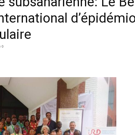
e subsaharienne: Le Bén
nternational d’épidémio
ulaire
0