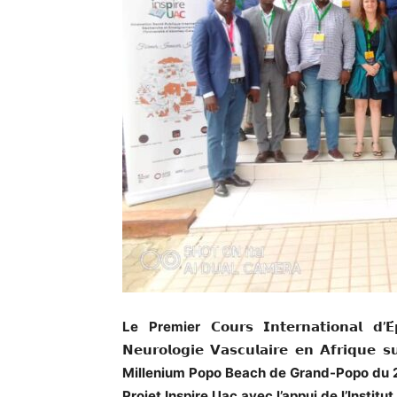
Le Premier 𝗖𝗼𝘂𝗿𝘀 𝗜𝗻𝘁𝗲𝗿𝗻𝗮𝘁𝗶𝗼𝗻𝗮𝗹 𝗱’𝗘́𝗽𝗶
𝗡𝗲𝘂𝗿𝗼𝗹𝗼𝗴𝗶𝗲 𝗩𝗮𝘀𝗰𝘂𝗹𝗮𝗶𝗿𝗲 𝗲𝗻 𝗔𝗳𝗿
Millenium Popo Beach de Grand-Popo du 2
Projet Inspire Uac avec l’appui de l’Institu