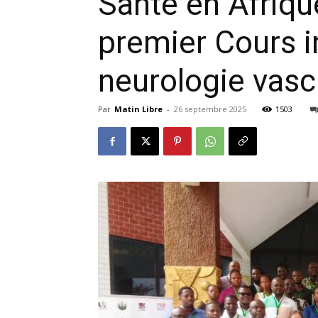
Santé en Afriqu
premier Cours i
neurologie vasc
Par
Matin Libre
-
26 septembre 2025
1503