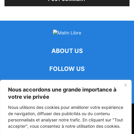
ABOUT US
FOLLOW US
Nous accordons une grande importance à
votre vie privée
Nous utilisons des cookies pour améliorer votre expérience
47ᵉ Assemblée Mondiale sur la Protection de la Vie Privée: Me
de navigation, diffuser des publicités ou du contenu
Luciano Hounkponou représente le Bénin à Séoul
personnalisés et analyser notre trafic. En cliquant sur "Tout
accepter", vous consentez à notre utilisation des cookies.
Politique
Société
Culture