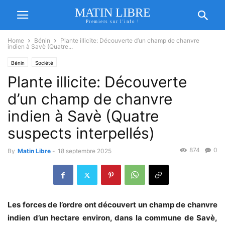
MATIN LIBRE
Premiers sur l'info !
Home
Bénin
Plante illicite: Découverte d’un champ de chanvre
indien à Savè (Quatre...
Bénin
Société
Plante illicite: Découverte
d’un champ de chanvre
indien à Savè (Quatre
suspects interpellés)
874
0
By
Matin Libre
-
18 septembre 2025
Les forces de l’ordre ont découvert un champ de chanvre
indien d’un hectare environ, dans la commune de Savè,