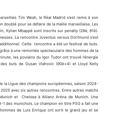
arseillais Tim Weah, le Réal Madrid s’est remis à son
n doublé pour se défaire de la maille marseillaise. Les
n, Kylian Mbappé sont inscrits sur penalty (28è, 81è).
omesses. La rencontre Juventus versus Dortmund s’est
dditionnel. Cette rencontre a été un festival de buts.
el grâce à une remontée spectaculaire des hommes de la
inute, les poulains du Igor Tudor ont trouvé l’énergie
à des buts de Dusan Vlahovic (90è+4) et Lloyd Kelly
e de la Ligue des champions européennes, saison 2024-
2025 avec six autres rencontres. Entre autres matchs
 Munich et Chelsea à Allianz Aréna de Munich. Une
 3-1 des munichois. Le champion en titre PSG a fait une
s hommes de Luis Enrique ont sorti le grand jeu et se