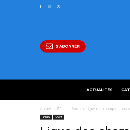
S'ABONNER
ACTUALITÉS
CAT
Accueil
Bénin
Sport
Ligue des champions europé
Bénin
Sport