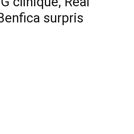
 clinique, Real
Benfica surpris