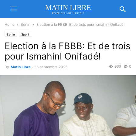
MATIN LIBRE
Premiers sur l'info !
Home
Bénin
Election à la FBBB: Et de trois pour Ismahinl Onifadé!
Bénin
Sport
Election à la FBBB: Et de trois
pour Ismahinl Onifadé!
966
0
By
Matin Libre
-
16 septembre 2025