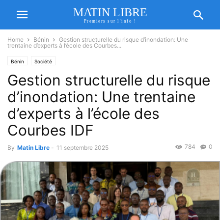
MATIN LIBRE
Premiers sur l'info !
Home
Bénin
Gestion structurelle du risque d’inondation: Une
trentaine d’experts à l’école des Courbes...
Bénin
Société
Gestion structurelle du risque
d’inondation: Une trentaine
d’experts à l’école des
Courbes IDF
784
0
By
Matin Libre
-
11 septembre 2025