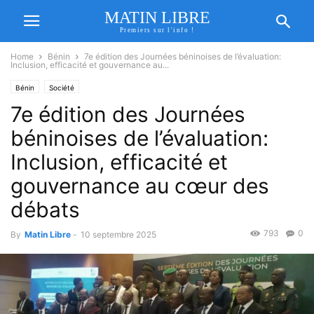
MATIN LIBRE
Premiers sur l'info !
Home
Bénin
7e édition des Journées béninoises de l’évaluation:
Inclusion, efficacité et gouvernance au...
Bénin
Société
7e édition des Journées
béninoises de l’évaluation:
Inclusion, efficacité et
gouvernance au cœur des
débats
793
0
By
Matin Libre
-
10 septembre 2025