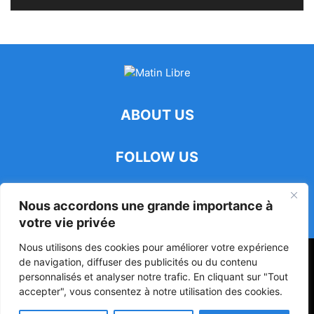
ABOUT US
FOLLOW US
Nous accordons une grande importance à
votre vie privée
Nous utilisons des cookies pour améliorer votre expérience
47ᵉ Assemblée Mondiale sur la Protection de la Vie Privée: Me
de navigation, diffuser des publicités ou du contenu
Luciano Hounkponou représente le Bénin à Séoul
personnalisés et analyser notre trafic. En cliquant sur "Tout
accepter", vous consentez à notre utilisation des cookies.
Politique
Société
Culture