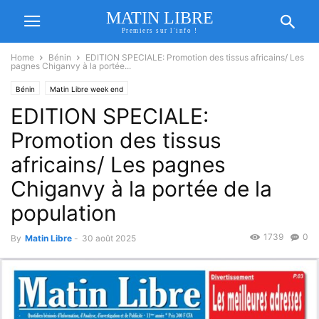
MATIN LIBRE
Premiers sur l'info !
Home
Bénin
EDITION SPECIALE: Promotion des tissus africains/ Les
pagnes Chiganvy à la portée...
Bénin
Matin Libre week end
EDITION SPECIALE:
Promotion des tissus
africains/ Les pagnes
Chiganvy à la portée de la
population
1739
0
By
Matin Libre
-
30 août 2025