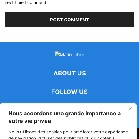
next time I comment.
ABOUT US
FOLLOW US
Nous accordons une grande importance à
votre vie privée
Nous utilisons des cookies pour améliorer votre expérience
47ᵉ Assemblée Mondiale sur la Protection de la Vie Privée: Me
de navigation, diffuser des publicités ou du contenu