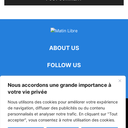
ABOUT US
FOLLOW US
Nous accordons une grande importance à
votre vie privée
Nous utilisons des cookies pour améliorer votre expérience
47ᵉ Assemblée Mondiale sur la Protection de la Vie Privée: Me
de navigation, diffuser des publicités ou du contenu
Luciano Hounkponou représente le Bénin à Séoul
personnalisés et analyser notre trafic. En cliquant sur "Tout
accepter", vous consentez à notre utilisation des cookies.
Politique
Société
Culture