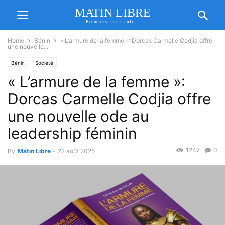
MATIN LIBRE
Premiers sur l'info !
Home
Bénin
« L’armure de la femme »: Dorcas Carmelle Codjia offre
une nouvelle...
Bénin
Société
« L’armure de la femme »:
Dorcas Carmelle Codjia offre
une nouvelle ode au
leadership féminin
1247
0
By
Matin Libre
-
22 août 2025