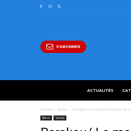
S'ABONNER
ACTUALITÉS
CAT
Accueil
Bénin
Parakou/ Le marché moderne de Gu
Bénin
Société