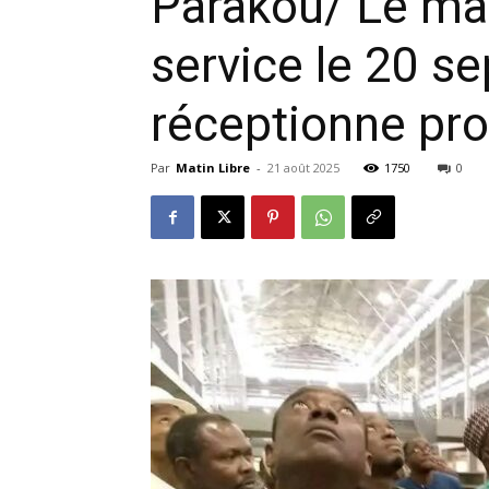
Parakou/ Le m
service le 20 s
réceptionne pro
Par
Matin Libre
-
21 août 2025
1750
0