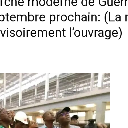
arché moderne de Guém
eptembre prochain: (La 
visoirement l’ouvrage)