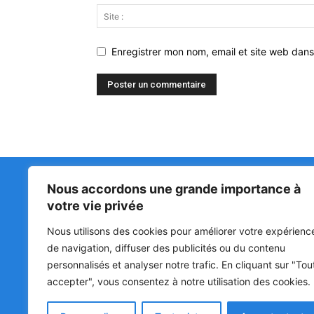
Enregistrer mon nom, email et site web dans
Nous accordons une grande importance à
Matin Libre
47ᵉ
votre vie privée
LA 
PRI
Premiers sur l'info !
Nous utilisons des cookies pour améliorer votre expérienc
HOU
BÉN
de navigation, diffuser des publicités ou du contenu
POL
personnalisés et analyser notre trafic. En cliquant sur "Tou
accepter", vous consentez à notre utilisation des cookies.
SOC
CUL