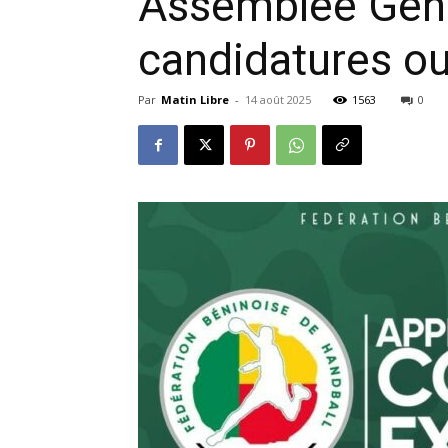
Assemblée Génér
candidatures ou
Par
Matin Libre
-
14 août 2025
1563
0