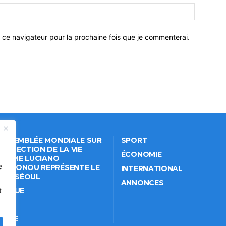
 ce navigateur pour la prochaine fois que je commenterai.
 ASSEMBLÉE MONDIALE SUR
SPORT
PROTECTION DE LA VIE
ÉCONOMIE
VÉE: ME LUCIANO
e
NKPONOU REPRÉSENTE LE
INTERNATIONAL
IN À SÉOUL
ANNONCES
ITIQUE
t
IÉTÉ
TURE