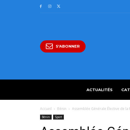
S'ABONNER
ACTUALITÉS
CAT
Accueil
Bénin
Assemblée Générale Élective de la 
Bénin
Sport