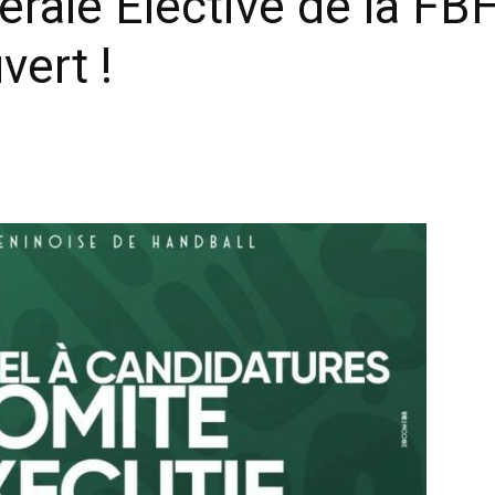
ale Élective de la FB
vert !