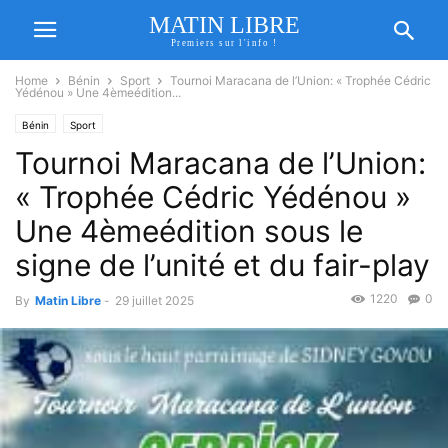
MATIN LIBRE
Premiers sur l'info !
Home
Bénin
Sport
Tournoi Maracana de l’Union: « Trophée Cédric
Yédénou » Une 4èmeédition...
Bénin
Sport
Tournoi Maracana de l’Union:
« Trophée Cédric Yédénou »
Une 4èmeédition sous le
signe de l’unité et du fair-play
1220
0
By
Matin Libre
-
29 juillet 2025