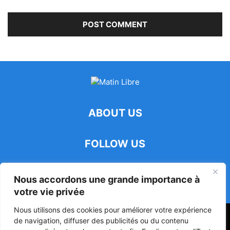
ABOUT US
FOLLOW US
Nous accordons une grande importance à
votre vie privée
Nous utilisons des cookies pour améliorer votre expérience
47ᵉ Assemblée Mondiale sur la Protection de la Vie Privée: Me
de navigation, diffuser des publicités ou du contenu