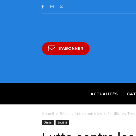
S'ABONNER
ACTUALITÉS
CAT
Accueil
Bénin
Lutte contre les trafics illicites: Tre
Bénin
Société