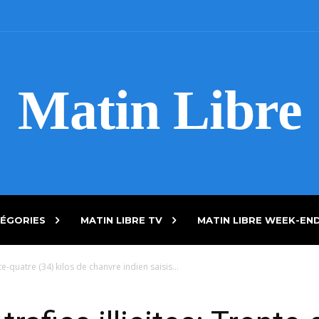
Matin Libre
ÉGORIES
MATIN LIBRE TV
MATIN LIBRE WEEK-EN
nte-quatre (34) kilos de chanvre indien saisis...