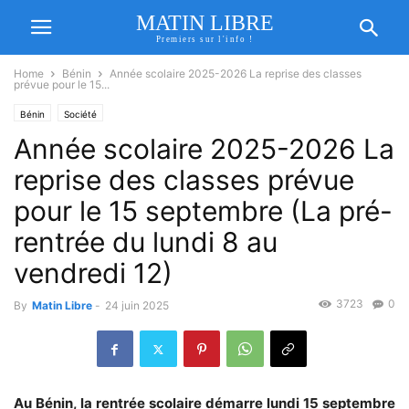
MATIN LIBRE
Premiers sur l'info !
Home
Bénin
Année scolaire 2025-2026 La reprise des classes
prévue pour le 15...
Bénin
Société
Année scolaire 2025-2026 La
reprise des classes prévue
pour le 15 septembre (La pré-
rentrée du lundi 8 au
vendredi 12)
3723
0
By
Matin Libre
-
24 juin 2025
Au Bénin, la rentrée scolaire démarre lundi 15 septembre