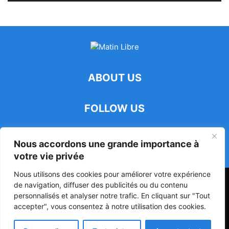
ABOUT US
FOLLOW US
Nous accordons une grande importance à
votre vie privée
Nous utilisons des cookies pour améliorer votre expérience
47ᵉ Assemblée Mondiale sur la Protection de la Vie Privée: Me
de navigation, diffuser des publicités ou du contenu
Luciano Hounkponou représente le Bénin à Séoul
personnalisés et analyser notre trafic. En cliquant sur "Tout
accepter", vous consentez à notre utilisation des cookies.
Politique
Société
Culture