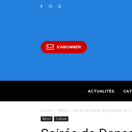
S'ABONNER
ACTUALITÉS
CAT
Accueil
Bénin
Soirée de Danse ‘’Dougbesse’’ Le ‘’C
Bénin
Culture