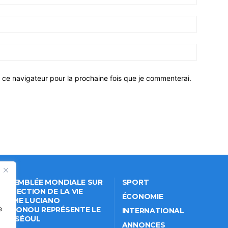
 ce navigateur pour la prochaine fois que je commenterai.
 ASSEMBLÉE MONDIALE SUR
SPORT
PROTECTION DE LA VIE
ÉCONOMIE
VÉE: ME LUCIANO
e
NKPONOU REPRÉSENTE LE
INTERNATIONAL
IN À SÉOUL
ANNONCES