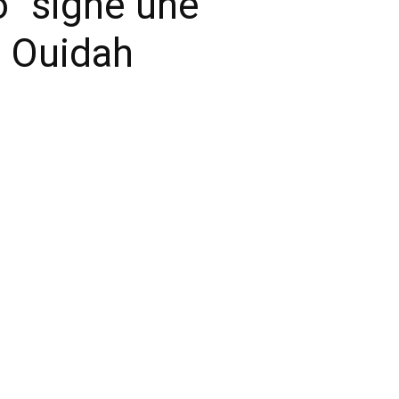
’’ signe une
e Ouidah