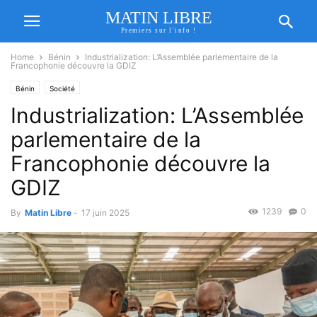
MATIN LIBRE
Premiers sur l'info !
Home
Bénin
Industrialization: L’Assemblée parlementaire de la
Francophonie découvre la GDIZ
Bénin
Société
Industrialization: L’Assemblée
parlementaire de la
Francophonie découvre la
GDIZ
1239
0
By
Matin Libre
-
17 juin 2025