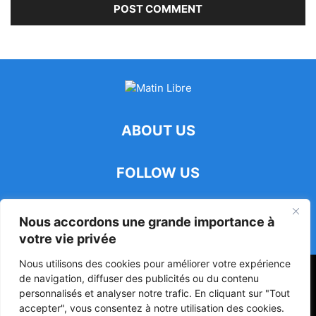
ABOUT US
FOLLOW US
Nous accordons une grande importance à
votre vie privée
Nous utilisons des cookies pour améliorer votre expérience
47ᵉ Assemblée Mondiale sur la Protection de la Vie Privée: Me
de navigation, diffuser des publicités ou du contenu
Luciano Hounkponou représente le Bénin à Séoul
personnalisés et analyser notre trafic. En cliquant sur "Tout
accepter", vous consentez à notre utilisation des cookies.