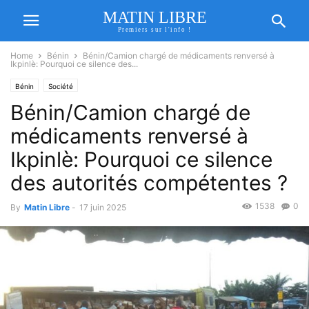
MATIN LIBRE
Premiers sur l'info !
Home
Bénin
Bénin/Camion chargé de médicaments renversé à
Ikpinlè: Pourquoi ce silence des...
Bénin
Société
Bénin/Camion chargé de
médicaments renversé à
Ikpinlè: Pourquoi ce silence
des autorités compétentes ?
1538
0
By
Matin Libre
-
17 juin 2025