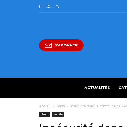
S'ABONNER
ACTUALITÉS
CAT
Accueil
Bénin
Insécurité dans la commune de Savè
Bénin
Société