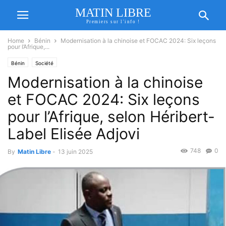
MATIN LIBRE
Premiers sur l'info !
Home
Bénin
Modernisation à la chinoise et FOCAC 2024: Six leçons
pour l’Afrique,...
Bénin
Société
Modernisation à la chinoise
et FOCAC 2024: Six leçons
pour l’Afrique, selon Héribert-
Label Elisée Adjovi
748
0
By
Matin Libre
-
13 juin 2025