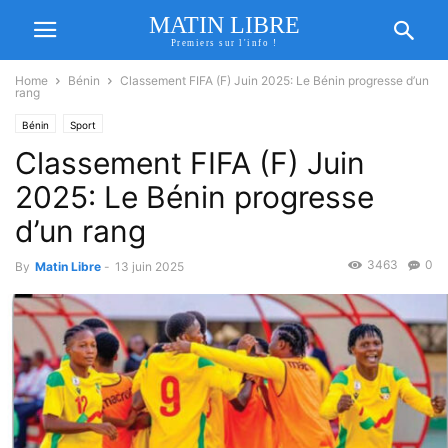
MATIN LIBRE
Premiers sur l'info !
Home
Bénin
Classement FIFA (F) Juin 2025: Le Bénin progresse d’un
rang
Bénin
Sport
Classement FIFA (F) Juin
2025: Le Bénin progresse
d’un rang
3463
0
By
Matin Libre
-
13 juin 2025