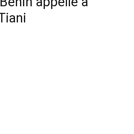
 Bénin appelle à
Tiani