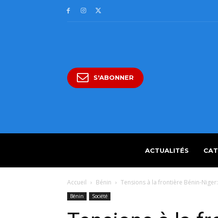
S'ABONNER
ACTUALITÉS
CAT
Accueil
Bénin
Tensions à la frontière Bénin-Niger:
Bénin
Société