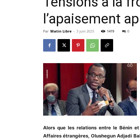
Tensions à la fr
l’apaisement ap
Par
Matin Libre
-
3 juin 2025
1419
0
Alors que les relations entre le Bénin e
Affaires étrangères, Olushegun Adjadi Ba