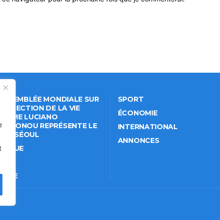
 ASSEMBLÉE MONDIALE SUR
SPORT
PROTECTION DE LA VIE
ÉCONOMIE
VÉE: ME LUCIANO
e
NKPONOU REPRÉSENTE LE
INTERNATIONAL
IN À SÉOUL
ANNONCES
ITIQUE
t
IÉTÉ
TURE