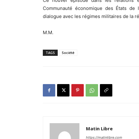
Ce nouvel épisode dans les relations e
Communauté économique des États de l’A
dialogue avec les régimes militaires de la r
M.M.
TAGS
Société
Matin Libre
https://matinlibre.com