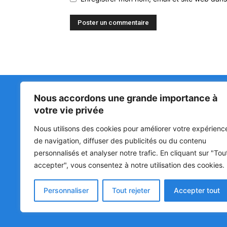
Nous accordons une grande importance à
Matin Libre
47ᵉ
votre vie privée
LA 
PRI
Premiers sur l'info !
Nous utilisons des cookies pour améliorer votre expérienc
HOU
BÉN
de navigation, diffuser des publicités ou du contenu
POL
personnalisés et analyser notre trafic. En cliquant sur "Tou
accepter", vous consentez à notre utilisation des cookies.
SOC
CUL
Personnaliser
Tout rejeter
Accepter tout
© Matin Libre, Tous droits réservés