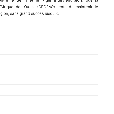
ntre le Bénin et le Niger intervient alors que la
frique de l’Ouest (CEDEAO) tente de maintenir le
égion, sans grand succès jusqu’ici.