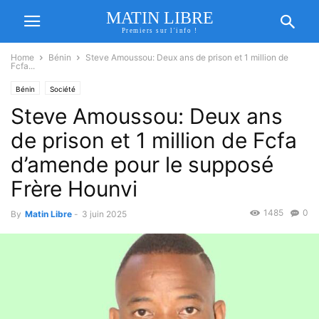
MATIN LIBRE
Premiers sur l'info !
Home
Bénin
Steve Amoussou: Deux ans de prison et 1 million de
Fcfa...
Bénin
Société
Steve Amoussou: Deux ans
de prison et 1 million de Fcfa
d’amende pour le supposé
Frère Hounvi
1485
0
By
Matin Libre
-
3 juin 2025