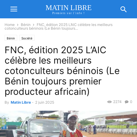
MATIN LIBRE
Premiers sur l'info !
Home
Bénin
FNC, édition 2025 L’AIC célèbre les meilleurs
cotonculteurs béninois (Le Bénin toujours...
Bénin
Société
FNC, édition 2025 L’AIC
célèbre les meilleurs
cotonculteurs béninois (Le
Bénin toujours premier
producteur africain)
2274
0
By
Matin Libre
-
2 juin 2025