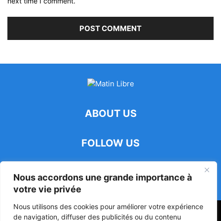
next time I comment.
ABOUT US
FOLLOW US
Nous accordons une grande importance à
votre vie privée
Nous utilisons des cookies pour améliorer votre expérience
47ᵉ Assemblée Mondiale sur la Protection de la Vie Privée: Me
de navigation, diffuser des publicités ou du contenu