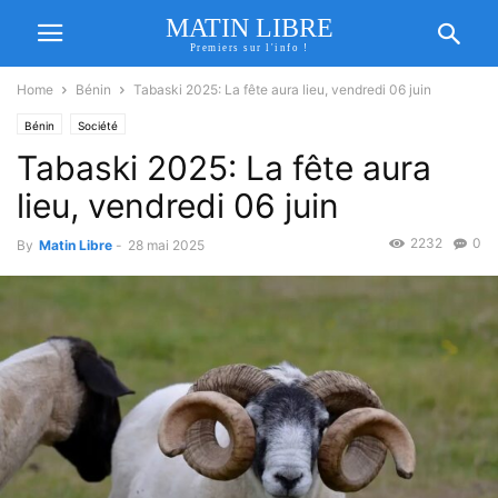
MATIN LIBRE
Premiers sur l'info !
Home
Bénin
Tabaski 2025: La fête aura lieu, vendredi 06 juin
Bénin
Société
Tabaski 2025: La fête aura
lieu, vendredi 06 juin
2232
0
By
Matin Libre
-
28 mai 2025