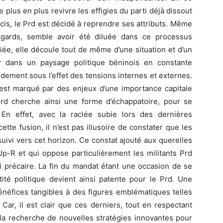
plus en plus revivre les effigies du parti déjà dissout
is, le Prd est décidé à reprendre ses attributs. Même
égards, semble avoir été diluée dans ce processus
iée, elle découle tout de même d’une situation et d’un
r dans un paysage politique béninois en constante
dement sous l’effet des tensions internes et externes.
 est marqué par des enjeux d’une importance capitale
 Prd cherche ainsi une forme d’échappatoire, pour se
 En effet, avec la raclée subie lors des dernières
ette fusion, il n’est pas illusoire de constater que les
s suivi vers cet horizon. Ce constat ajouté aux querelles
Up-R et qui oppose particulièrement les militants Prd
 précaire. La fin du mandat étant une occasion de se
ntité politique devient ainsi patente pour le Prd. Une
énéfices tangibles à des figures emblématiques telles
Car, il est clair que ces derniers, tout en respectant
à la recherche de nouvelles stratégies innovantes pour