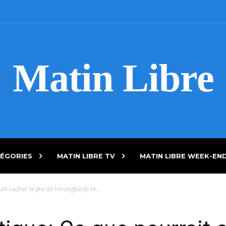
Matin Libre
ÉGORIES
MATIN LIBRE TV
MATIN LIBRE WEEK-EN
it cacher le jeu de Houngbédji et...