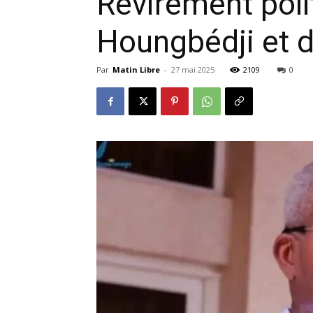
Revirement polit
Houngbédji et 
Par
Matin Libre
-
27 mai 2025
2109
0