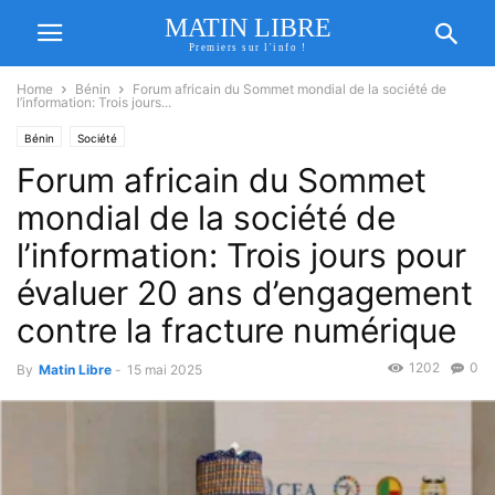
MATIN LIBRE
Premiers sur l'info !
Home
Bénin
Forum africain du Sommet mondial de la société de
l’information: Trois jours...
Bénin
Société
Forum africain du Sommet
mondial de la société de
l’information: Trois jours pour
évaluer 20 ans d’engagement
contre la fracture numérique
1202
0
By
Matin Libre
-
15 mai 2025