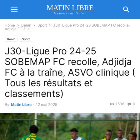
MATIN LIBRE
Premiers sur l'info !
Home
Bénin
Sport
J30-Ligue Pro 24-25 SOBEMAP FC recolle,
Adjidja FC à la...
Bénin
Sport
J30-Ligue Pro 24-25
SOBEMAP FC recolle, Adjidja
FC à la traîne, ASVO clinique (
Tous les résultats et
classements)
1536
0
By
Matin Libre
-
12 mai 2025