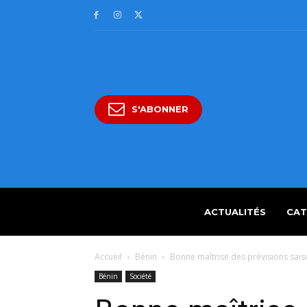
S'ABONNER
ACTUALITÉS
CAT
Accueil
Bénin
Bonne maîtrise des prévisions sai
Bénin
Société