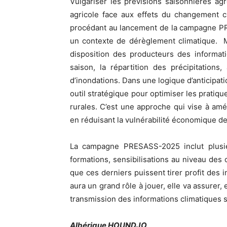
Vulgariser les prévisions saisonnières agr
agricole face aux effets du changement cl
procédant au lancement de la campagne PR
un contexte de dérèglement climatique. M
disposition des producteurs des informat
saison, la répartition des précipitation
d’inondations. Dans une logique d’anticip
outil stratégique pour optimiser les pratiqu
rurales. C’est une approche qui vise à amél
en réduisant la vulnérabilité économique de
La campagne PRESASS-2025 inclut plusieu
formations, sensibilisations au niveau des
que ces derniers puissent tirer profit des
aura un grand rôle à jouer, elle va assurer,
transmission des informations climatiques su
Albérique HOUNDJO