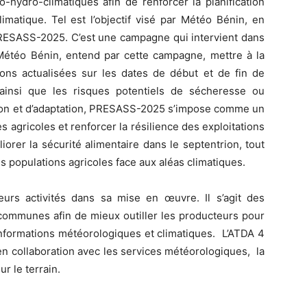
o-hydro-climatiques afin de renforcer la planification
imatique. Tel est l’objectif visé par Météo Bénin, en
ESASS-2025. C’est une campagne qui intervient dans
étéo Bénin, entend par cette campagne, mettre à la
ions actualisées sur les dates de début et de fin de
s, ainsi que les risques potentiels de sécheresse ou
ation et d’adaptation, PRESASS-2025 s’impose comme un
es agricoles et renforcer la résilience des exploitations
iorer la sécurité alimentaire dans le septentrion, tout
s populations agricoles face aux aléas climatiques.
rs activités dans sa mise en œuvre. Il s’agit des
 communes afin de mieux outiller les producteurs pour
 informations météorologiques et climatiques. L’ATDA 4
 en collaboration avec les services météorologiques, la
r le terrain.