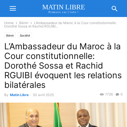
MATIN LIBRE
Premiers sur l'info !
Home
Bénin
L’Ambassadeur du Maroc à la Cour constitutionnelle:
Dorothé Sossa et Rachid RGUIBI...
Bénin
Société
L’Ambassadeur du Maroc à la
Cour constitutionnelle:
Dorothé Sossa et Rachid
RGUIBI évoquent les relations
bilatérales
1726
0
By
Matin Libre
-
30 avril 2025