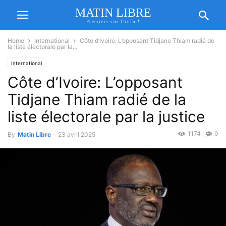
MATIN LIBRE
Premiers sur l'info !
Home
International
Côte d’Ivoire: L’opposant Tidjane Thiam radié de
la liste électorale par la...
International
Côte d’Ivoire: L’opposant
Tidjane Thiam radié de la
liste électorale par la justice
1174
0
By
Matin Libre
-
23 avril 2025