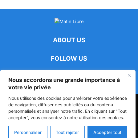
ABOUT US
FOLLOW US
Nous accordons une grande importance à
votre vie privée
Nous utilisons des cookies pour améliorer votre expérience
47ᵉ Assemblée Mondiale sur la Protection de la Vie Privée: Me
de navigation, diffuser des publicités ou du contenu
Luciano Hounkponou représente le Bénin à Séoul
personnalisés et analyser notre trafic. En cliquant sur "Tout
accepter", vous consentez à notre utilisation des cookies.
Politique
Société
Culture
Personnaliser
Tout rejeter
Accepter tout
© Powered by digitXplus Francophone