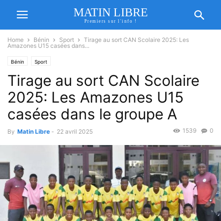
MATIN LIBRE
Premiers sur l'info !
Home
Bénin
Sport
Tirage au sort CAN Scolaire 2025: Les
Amazones U15 casées dans...
Bénin
Sport
Tirage au sort CAN Scolaire
2025: Les Amazones U15
casées dans le groupe A
1539
0
By
Matin Libre
-
22 avril 2025