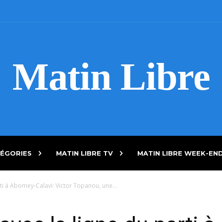
Matin Libre
ÉGORIES
MATIN LIBRE TV
MATIN LIBRE WEEK-EN
rti à Abomey-Calavi: Victor Topanou, une...