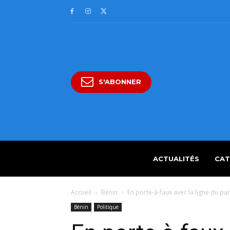
S'ABONNER
ACTUALITÉS
CAT
Accueil
Bénin
En porte-à-faux avec la ligne du pa
Bénin
Politique