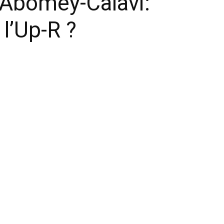
à Abomey-Calavi:
l’Up-R ?