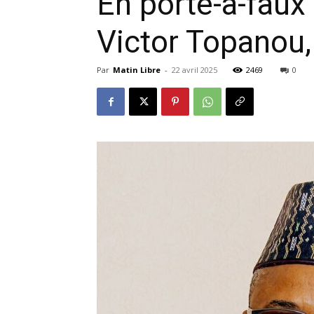
En porte-à-faux 
Victor Topanou,
Par
Matin Libre
-
22 avril 2025
2469
0