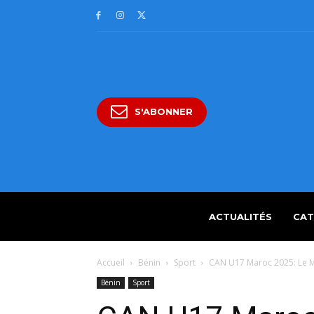
S'ABONNER
ACTUALITÉS
CAT
Accueil
Bénin
Sport
CAN U17 Maroc 2025: Le 
Bénin
Sport