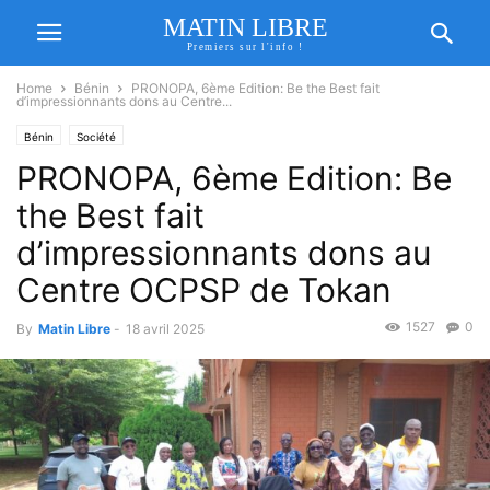
MATIN LIBRE
Premiers sur l'info !
Home
Bénin
PRONOPA, 6ème Edition: Be the Best fait
d’impressionnants dons au Centre...
Bénin
Société
PRONOPA, 6ème Edition: Be
the Best fait
d’impressionnants dons au
Centre OCPSP de Tokan
1527
0
By
Matin Libre
-
18 avril 2025