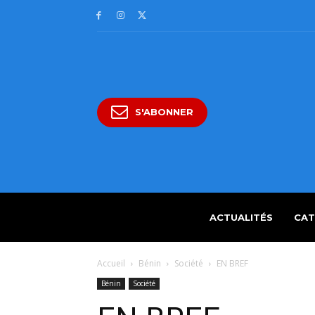
S'ABONNER
ACTUALITÉS
CAT
Accueil
Bénin
Société
EN BREF
Bénin
Société