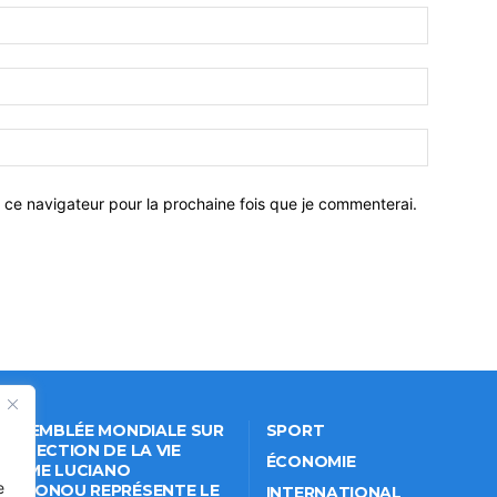
 ce navigateur pour la prochaine fois que je commenterai.
 ASSEMBLÉE MONDIALE SUR
SPORT
PROTECTION DE LA VIE
ÉCONOMIE
VÉE: ME LUCIANO
e
NKPONOU REPRÉSENTE LE
INTERNATIONAL