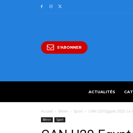
S'ABONNER
ACTUALITÉS
CAT
Accueil
Bénin
Sport
CAN U20 Egypte 2025: Le n
Bénin
Sport