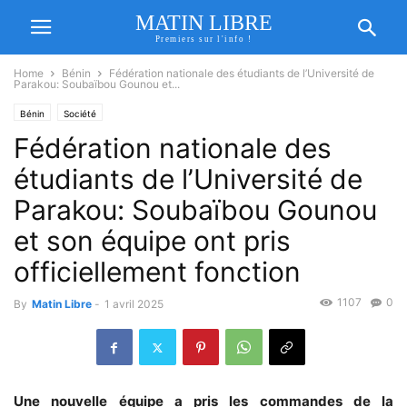
MATIN LIBRE
Premiers sur l'info !
Home
Bénin
Fédération nationale des étudiants de l’Université de
Parakou: Soubaïbou Gounou et...
Bénin
Société
Fédération nationale des
étudiants de l’Université de
Parakou: Soubaïbou Gounou
et son équipe ont pris
officiellement fonction
1107
0
By
Matin Libre
-
1 avril 2025
Une nouvelle équipe a pris les commandes de la