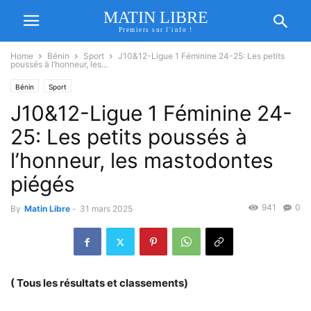
MATIN LIBRE
Premiers sur l'info !
Home
Bénin
Sport
J10&12-Ligue 1 Féminine 24-25: Les petits
poussés à l’honneur, les...
Bénin
Sport
J10&12-Ligue 1 Féminine 24-
25: Les petits poussés à
l’honneur, les mastodontes
piégés
941
0
By
Matin Libre
-
31 mars 2025
( Tous les résultats et classements)