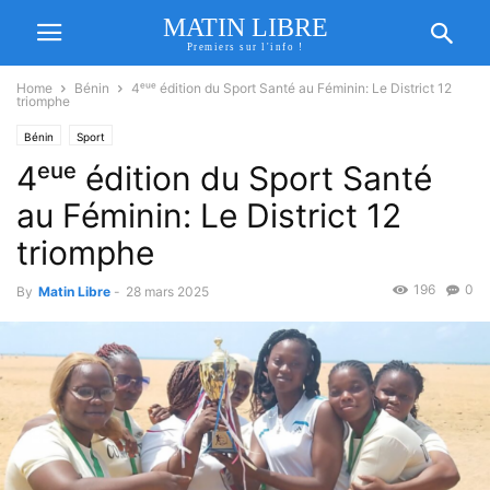
MATIN LIBRE
Premiers sur l'info !
Home
Bénin
4ᵉᵘᵉ édition du Sport Santé au Féminin: Le District 12
triomphe
Bénin
Sport
4ᵉᵘᵉ édition du Sport Santé
au Féminin: Le District 12
triomphe
196
0
By
Matin Libre
-
28 mars 2025