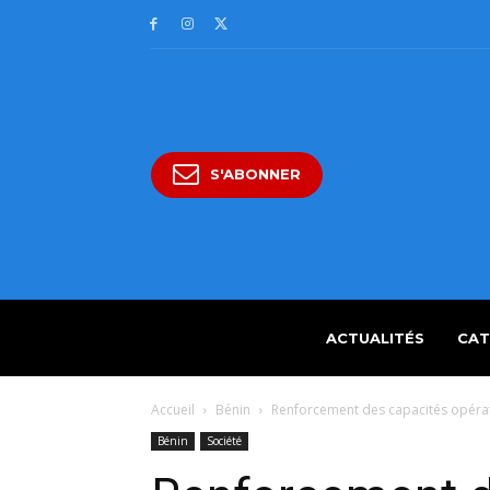
S'ABONNER
ACTUALITÉS
CAT
Accueil
Bénin
Renforcement des capacités opératio
Bénin
Société