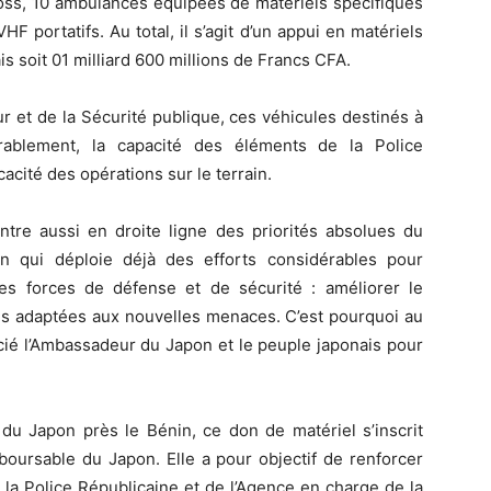
ross, 10 ambulances équipées de matériels spécifiques
 portatifs. Au total, il s’agit d’un appui en matériels
s soit 01 milliard 600 millions de Francs CFA.
ur et de la Sécurité publique, ces véhicules destinés à
érablement, la capacité des éléments de la Police
acité des opérations sur le terrain.
ntre aussi en droite ligne des priorités absolues du
n qui déploie déjà des efforts considérables pour
des forces de défense et de sécurité : améliorer le
es adaptées aux nouvelles menaces. C’est pourquoi au
ié l’Ambassadeur du Japon et le peuple japonais pour
u Japon près le Bénin, ce don de matériel s’inscrit
boursable du Japon. Elle a pour objectif de renforcer
 la Police Républicaine et de l’Agence en charge de la